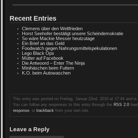
Recent Entries
Clemens über den Weltfrieden
Horst Seehofer bestätigt unsere Scheindemokratie
So wäre Mackie Messer heutzutage
Ein Brief an das Geld
Foodwatch gegen Nahrungsmittelspekulationen
Lego Black Ops
Mütter auf Facebook
Die Antwoord – Enter The Ninja
Minihäschen beim Futtern
K.O. beim Autowaschen
This entry was posted on Freitag, Januar 22nd, 2010 at 17:44 and is
You can follow any responses to this entry through the
RSS 2.0
feed
response
, or
trackback
from your own site.
Leave a Reply