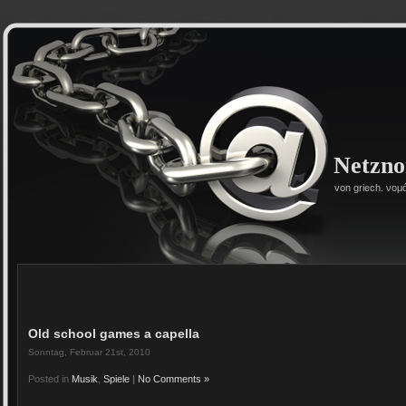
Netzn
von griech. νομ
Old school games a capella
Sonntag, Februar 21st, 2010
Posted in
Musik
,
Spiele
|
No Comments »