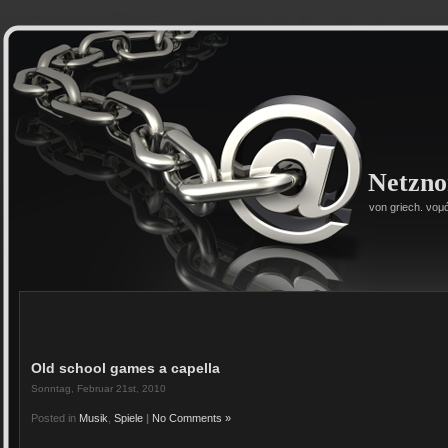
Netzn
von griech. νομ
Old school games a capella
Sonntag, Februar 21st, 2010
Posted in
Musik
,
Spiele
|
No Comments »