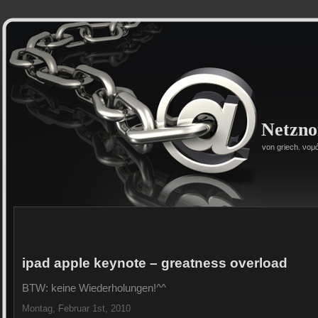
Netzn
von griech. νομ
ipad apple keynote – greatness overload
BTW: keine Wiederholungen!^^
Montag, Februar 1st, 2010